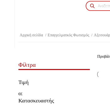
Products
search
Τρο
Αρχική σελίδα
Επαγγελματκός Φωτισμός
Αξεσουά
Προβάλλ
Φίλτρα
Τιμή
ΔΙΑΒΆΣ
€
€
Κατασκευαστής