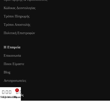
Κώδικας Δεοντολογίας
Τρόποι Πληρωμής
Τρόποι Αποστολής
Πολιτική Επιστροφών
Η Εταιρεία
Επικοινωνία
Ποιοι Είμαστε
Blog
Αντιπροσωπείες
0
Λογαριασμός
Shop
Filters
Wishlist
My account
Cart
Τα Αγαπημένα μου