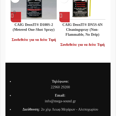
CAIG DeoxIT® D100S-2
CAIG DeoxIT® DN5S-6N
CAIG
(Metered One-Shot Spray)
Cleaningspray (Non-
2 (M
Flammable, No Drip)
Συνδεθείτε για να δείτε Τιμή
Συνδ
Συνδεθείτε για να δείτε Τιμή
Τηλέφωνο:
22960 29200
Email:
info@mega-sound.gr
Διεύθυνση:
2o χλμ Λεωφ.Μεγάρων - Αλεποχωρίου