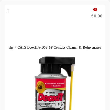
0
€
0.00
σμού Caig
CAIG DeoxIT® D5S-6P Contact Cleaner & Rejuvenator