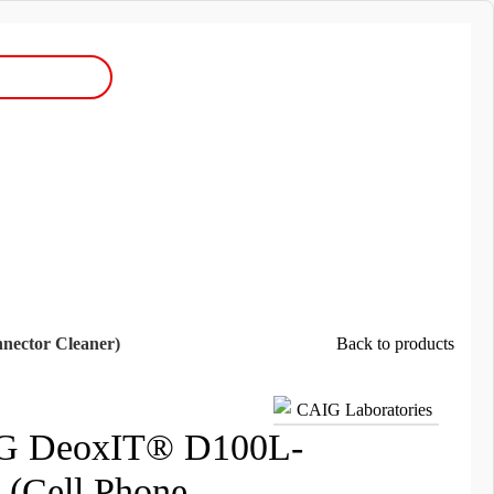
ector Cleaner)
Back to products
G DeoxIT® D100L-
(Cell Phone