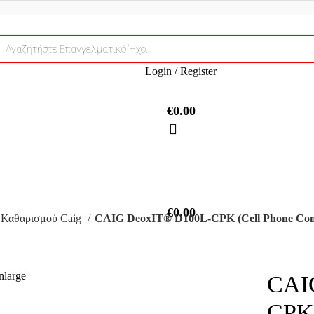
ts
Login / Register
€
0.00
€
0.00
 Καθαρισμού Caig
CAIG DeoxIT® D100L-CPK (Cell Phone Conn
nlarge
CAI
CPK 