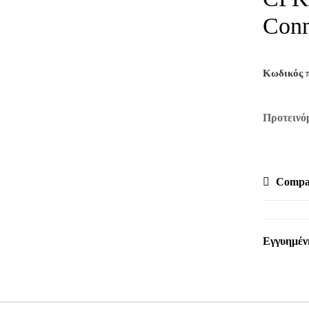
Conn
Κωδικός 
Compa
Εγγυημέν