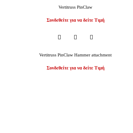
Vertitruss PinClaw
Συνδεθείτε για να δείτε Τιμή
Vertitruss PinClaw Hammer attachment
Συνδεθείτε για να δείτε Τιμή
ιμες Πληροφορίες
Η Εταιρεία
Λογ
Όροι Χρήσης &
Επικοινωνία
Τα Αγαπημέν
Προϋποθέσεις
Ποιοι Είμαστε
To Καλάθι μ
ς Δεοντολογίας
Blog
Ο Λογαριασμ