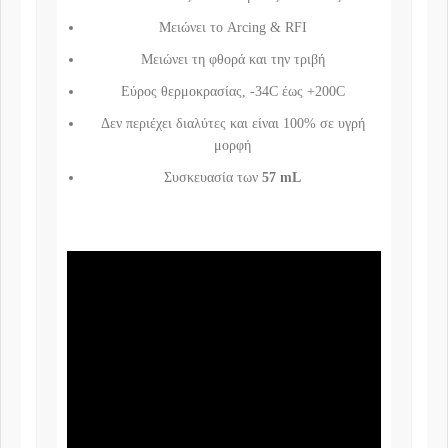
Μειώνει το Arcing & RFI
Μειώνει τη φθορά και την τριβή
Εύρος θερμοκρασίας, -34C έως +200C
Δεν περιέχει διαλύτες και είναι 100% σε υγρή
μορφή
Συσκευασία των
57
mL