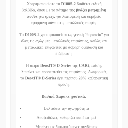
Χρησιμοποιείστε το
D100S-2
διαθέτει ειδική
βαλβίδα, όπου με το πάτημα της
βγάζει μετρημένη
ποσότητα spray,
για λεπτομερή και ακριβείς
εφαρμογή πάνω στις μεταλλικές επαφές.
Το
D100S-2
χρησιμοποιείται ως γενική “θεραπεία” για
όλες τις αγώγιμες μεταλλικές επιφάνειες, καθώς και
μεταλλικές επιφάνειες με σοβαρή οξείδωση και
διάβρωση.
Η σειρά
DeoxIT® D-Series
της
CAIG
, επίσης
λιπαίνει και προστατεύει τις επιφάνειες. Αναφορικά,
το
DeoxIT® D-Series
έχει περίπου
20%
καθαριστική
δράση.
Βασικά Χαρακτηριστικά:
Βελτιώνει την αγωγιμότητα
Αποξειδώνει, καθαρίζει και διατηρεί
Μειώνει τις διακοπτόμενες συνδέσεις