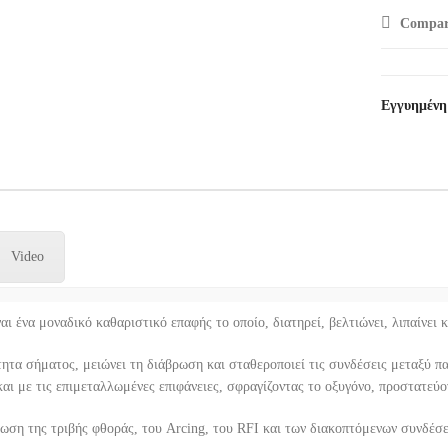
Compar
Εγγυημένη
Video
ναι ένα μοναδικό καθαριστικό επαφής το οποίο, διατηρεί, βελτιώνει, λιπαίνει 
τητα σήματος, μειώνει τη διάβρωση και σταθεροποιεί τις συνδέσεις μεταξύ π
αι με τις επιμεταλλωμένες επιφάνειες, σφραγίζοντας το οξυγόνο, προστατεύον
μείωση της τριβής φθοράς, του Arcing, του RFI και των διακοπτόμενων συνδέσ