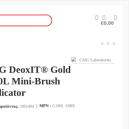
€
0.00
G DeoxIT® Gold
0L Mini-Brush
icator
|
MPN :
G100L-16BX
προϊόντος:
1001494