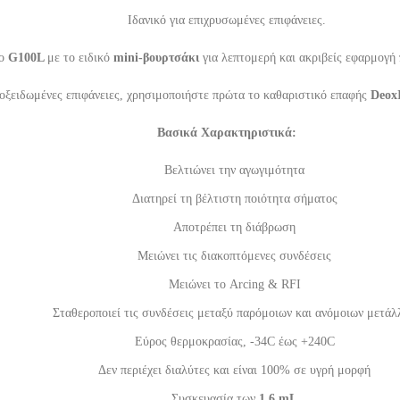
Ιδανικό για επιχρυσωμένες επιφάνειες.
το
G100L
με το ειδικό
mini-βουρτσάκι
για λεπτομερή και ακριβείς εφαρμογή 
οξειδωμένες επιφάνειες, χρησιμοποιήστε πρώτα το καθαριστικό επαφής
Deox
Βασικά Χαρακτηριστικά:
Βελτιώνει την αγωγιμότητα
Διατηρεί τη βέλτιστη ποιότητα σήματος
Αποτρέπει τη διάβρωση
Μειώνει τις διακοπτόμενες συνδέσεις
Μειώνει το Arcing & RFI
Σταθεροποιεί τις συνδέσεις μεταξύ παρόμοιων και ανόμοιων μετάλ
Εύρος θερμοκρασίας, -34C έως +240C
Δεν περιέχει διαλύτες και είναι 100% σε υγρή μορφή
Συσκευασία των
1.6 mL