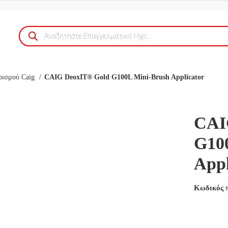
Products
search
ρισμού Caig
CAIG DeoxIT® Gold G100L Mini-Brush Applicator
CAI
G10
Appl
Κωδικός 