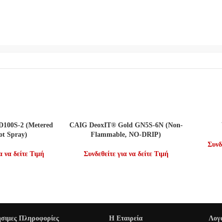
ΣΌΤΕΡΑ
ΔΙΑΒΆΣΤΕ ΠΕΡΙΣΣΌΤΕΡΑ
ΔΙΑΒΆΣΤ
100S-2 (Metered
CAIG DeoxIT® Gold GN5S-6N (Non-
t Spray)
Flammable, NO-DRIP)
Συνδ
α να δείτε Τιμή
Συνδεθείτε για να δείτε Τιμή
σιμες Πληροφορίες
Η Εταιρεία
Λογ