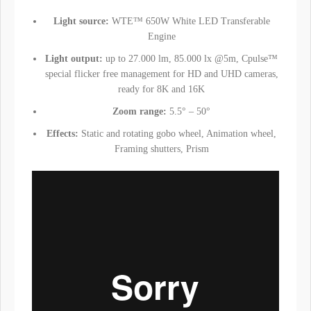
Light source:
WTE™ 650W White LED Transferable
Engine
Light output:
up to 27.000 lm, 85.000 lx @5m, Cpulse™
special flicker free management for HD and UHD cameras,
ready for 8K and 16K
Zoom range:
5.5° – 50°
Effects:
Static and rotating gobo wheel, Animation wheel,
Framing shutters, Prism