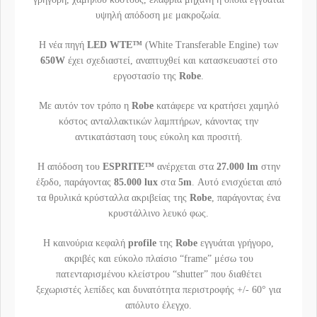
υψηλή απόδοση με μακροζωία.
Η νέα πηγή
LED WTE™
(White Transferable Engine) των
650W
έχει σχεδιαστεί, αναπτυχθεί και κατασκευαστεί στο
εργοστασίο της
Robe
.
Με αυτόν τον τρόπο η
Robe
κατάφερε να κρατήσει χαμηλό
κόστος ανταλλακτικών λαμπτήρων, κάνοντας την
αντικατάσταση τους εύκολη και προσιτή.
Η απόδοση του
ESPRITE™
ανέρχεται στα
27.000 lm
στην
έξοδο, παράγοντας
85.000 lux
στα
5m
. Αυτό ενισχύεται από
τα θρυλικά κρύσταλλα ακριβείας της
Robe
, παράγοντας ένα
κρυστάλλινο λευκό φως.
Η καινούρια κεφαλή
profile
της
Robe
εγγυάται γρήγορο,
ακριβές και εύκολο πλαίσιο “frame” μέσω του
πατενταρισμένου κλείστρου “shutter” που διαθέτει
ξεχωριστές λεπίδες και δυνατότητα περιστροφής +/- 60° για
απόλυτο έλεγχο.