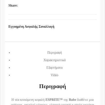
Share:
Εγγυημένη Ασφαλής Συναλλαγή
Περιγραφή
Χαρακτηριστικά
Εξαρτήματα
Video
Περιγραφή
Η νέα κινούμενη κεφαλή
ESPRITE™
της
Robe
διαθέτει μια
γρήγορη, χαμηλού κόστους, ελαφριά μηχανή η οποία εγγυάται