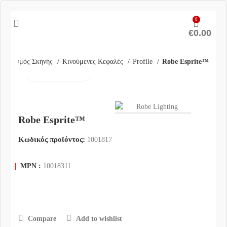
0
€
0.00
Φωτισμός Σκηνής
Κινούμενες Κεφαλές
Profile
Robe Esprite™
Click to enlarge
Robe Esprite™
Κωδικός προϊόντος:
1001817
|
MPN :
10018311
Compare
Add to wishlist