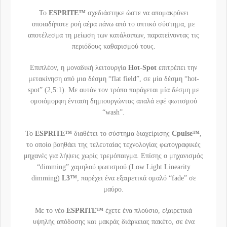
Το
ESPRITE™
σχεδιάστηκε ώστε να απομακρύνει
οποιαδήποτε ροή αέρα πάνω από το οπτικό σύστημα, με
αποτέλεσμα τη μείωση των κατάλοιπων, παρατείνοντας τις
περιόδους καθαρισμού τους.
Επιπλέον, η μοναδική λειτουργία
Hot-Spot
επιτρέπει την
μετακίνηση από μια δέσμη “flat field”, σε μία δέσμη “hot-
spot” (2,5:1). Με αυτόν τον τρόπο παράγεται μία δέσμη με
ομοιόμορφη ένταση δημιουργώντας απαλά εφέ φωτισμού
“wash”.
Το
ESPRITE™
διαθέτει το σύστημα διαχείρισης
Cpulse™
,
το οποίο βοηθάει της τελευταίας τεχνολογίας φωτογραφικές
μηχανές για λήψεις χωρίς τρεμόπαιγμα. Επίσης ο μηχανισμός
“dimming” χαμηλού φωτισμού (Low Light Linearity
dimming)
L3™
, παρέχει ένα εξαιρετικά ομαλό “fade” σε
μαύρο.
Με το νέο
ESPRITE™
έχετε ένα πλούσιο, εξαιρετικά
υψηλής απόδοσης και μακράς διάρκειας πακέτο, σε ένα