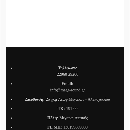
SRS
Συνδ
Τηλέφωνο:
22960 29200
Email:
info@mega-sound.gr
Διεύθυνση:
2o χλμ Λεωφ.Μεγάρων - Αλεποχωρίου
TK:
191 00
Πόλη:
Μέγαρα, Αττικής
ΓΕ.ΜΗ:
130199609000