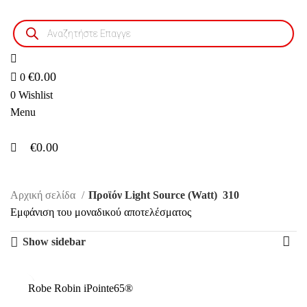
0
0
Products
search
€
0.00
0
0
Wishlist
Menu
€
0.00
310
Αρχική σελίδα
Προϊόν Light Source (Watt)
310
Εμφάνιση του μοναδικού αποτελέσματος
Show sidebar
Robe Robin iPointe65®