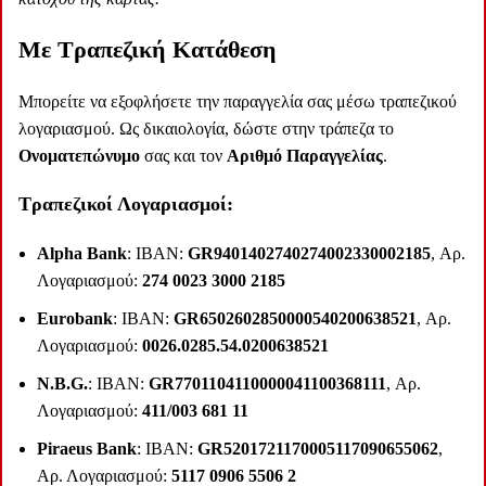
Mε Τραπεζική Κατάθεση
Μπορείτε να εξοφλήσετε την παραγγελία σας μέσω τραπεζικού
λογαριασμού. Ως δικαιολογία, δώστε στην τράπεζα το
Ονοματεπώνυμο
σας και τον
Αριθμό Παραγγελίας
.
Τραπεζικοί Λογαριασμοί:
Alpha Bank
: IBAN:
GR9401402740274002330002185
, Αρ.
Λογαριασμού:
274 0023 3000 2185
Eurobank
: IBAN:
GR6502602850000540200638521
, Αρ.
Λογαριασμού:
0026.0285.54.0200638521
N.B.G.
: IBAN:
GR7701104110000041100368111
, Αρ.
Λογαριασμού:
411/003 681 11
Piraeus Bank
: IBAN:
GR5201721170005117090655062
,
Αρ. Λογαριασμού:
5117 0906 5506 2