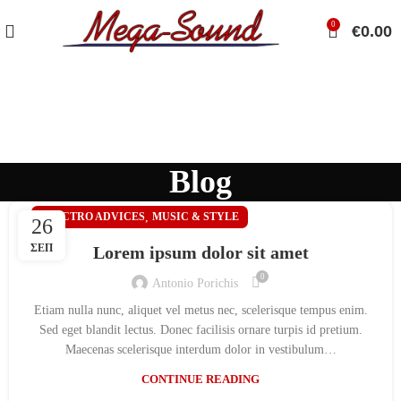
0
€
0.00
Blog
ELECTRO ADVICES
,
MUSIC & STYLE
26
ΣΕΠ
Lorem ipsum dolor sit amet
0
Antonio Porichis
Etiam nulla nunc, aliquet vel metus nec, scelerisque tempus enim.
Sed eget blandit lectus. Donec facilisis ornare turpis id pretium.
Maecenas scelerisque interdum dolor in vestibulum…
CONTINUE READING