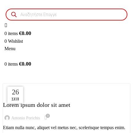
Products
search
€
0.00
0
items
0
Wishlist
Menu
€
0.00
0
items
Music & Style
26
26
26
,
ELECTRO ADVICES
MUSIC & STYLE
ΣΕΠ
ΣΕΠ
ΣΕΠ
Lorem ipsum dolor sit amet
0
Antonio Porichis
Etiam nulla nunc, aliquet vel metus nec, scelerisque tempus enim.