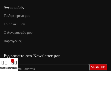
Λογαριασμός
Τα Αγαπημένα μου
To Καλάθι μου
Ο Λογαριασμός μου
Παραγγελίες
Εγγραφείτε στο Newsletter μας
0
Shop
Wishlist
My account
Cart
Social Media
2024 Mega-Sound.gr