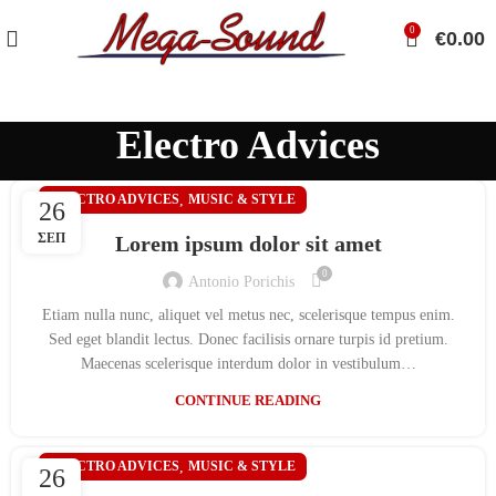
0
€
0.00
Electro Advices
ELECTRO ADVICES
,
MUSIC & STYLE
26
ΣΕΠ
Lorem ipsum dolor sit amet
0
Antonio Porichis
Etiam nulla nunc, aliquet vel metus nec, scelerisque tempus enim.
Sed eget blandit lectus. Donec facilisis ornare turpis id pretium.
Maecenas scelerisque interdum dolor in vestibulum…
CONTINUE READING
ELECTRO ADVICES
,
MUSIC & STYLE
26