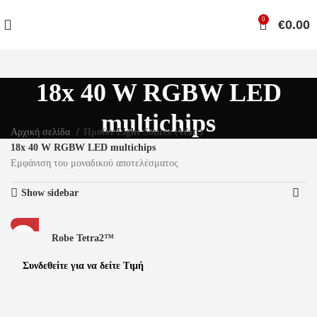
0
€
0.00
18x 40 W RGBW LED
multichips
Αρχική σελίδα
Προϊόν Light Source (Watt)
18x 40 W RGBW LED multichips
Εμφάνιση του μοναδικού αποτελέσματος
Show sidebar
Robe Tetra2™
Συνδεθείτε για να δείτε Τιμή