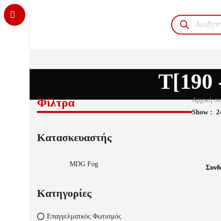
Products
search
T[190 
Φίλτρα
Αρχική σ
Show
2
Κατασκευαστής
ΔΙΑΒΆΣΤ
MDG Fog
Συνδε
Κατηγορίες
Επαγγελματκός Φωτισμός