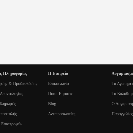
ς Πληροφορίες
Η Εταιρεία
Λογαριασμ
ήσης & Προϋποθέσεις
Επικοινωνία
Τα Αγαπημέ
Δεοντολογίας
Ποιοι Είμαστε
To Καλάθι 
Πληρωμής
Blog
Ο Λογαριασ
Αποστολής
Αντιπροσωπείες
Παραγγελίες
ή Επιστροφών