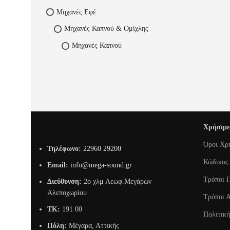
Μηχανές Εφέ
Μηχανές Καπνού & Ομίχλης
Μηχανές Καπνού
Χρήσιμε
Όροι Χρ
Τηλέφωνο:
22960 29200
Κώδικας 
Email:
info@mega-sound.gr
Τρόποι 
Διεύθυνση:
2o χλμ Λεωφ.Μεγάρων -
Αλεποχωρίου
Τρόποι 
TK:
191 00
Πολιτικ
Πόλη:
Μέγαρα, Αττικής