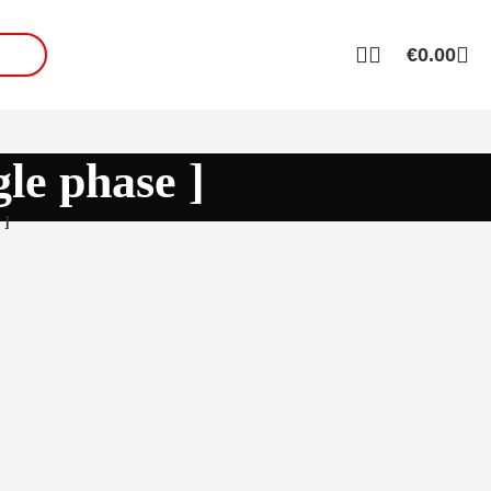
€
0.00
le phase ]
 ]