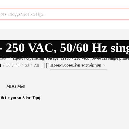
- 250 VAC, 50/60 Hz sing
ελίδα
Προϊόν Operating Voltage
T[190 - 250 VAC, 50/60 Hz single phase
4
36
48
60
All
Ε ΠΕΡΙΣΣΌΤΕΡΑ
MDG Me8
θείτε για να δείτε Τιμή