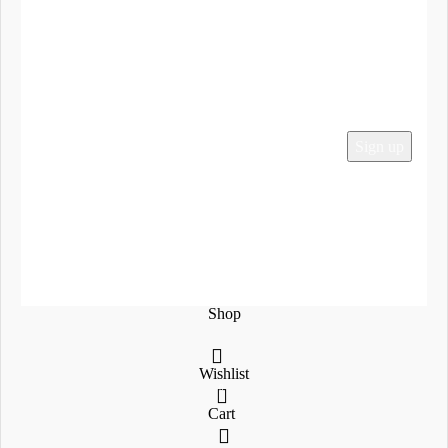
Ο Λογαριασμός μου
Παραγγελίες
Εγγραφείτε στο Newsletter μας
Social Media
2024 Mega-Sound.gr
Shop
Wishlist
0
Cart