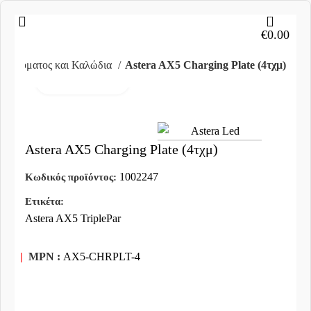
0
€
0.00
ά Ρεύματος και Καλώδια
Astera AX5 Charging Plate (4τχμ)
Click to enlarge
Astera AX5 Charging Plate (4τχμ)
1002247
Κωδικός προϊόντος:
Ετικέτα:
Astera AX5 TriplePar
|
MPN :
AX5-CHRPLT-4