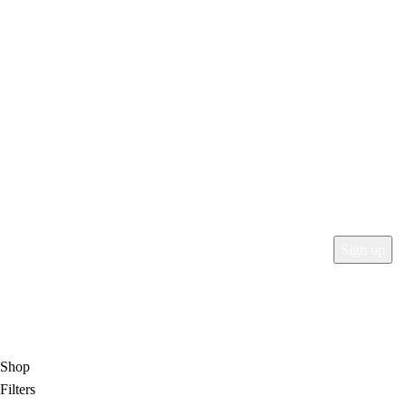
Λογαριασμός
Τα Αγαπημένα μου
To Καλάθι μου
Ο Λογαριασμός μου
Παραγγελίες
Εγγραφείτε στο Newsletter μας
Social Media
2024 Mega-Sound.gr
Shop
Filters