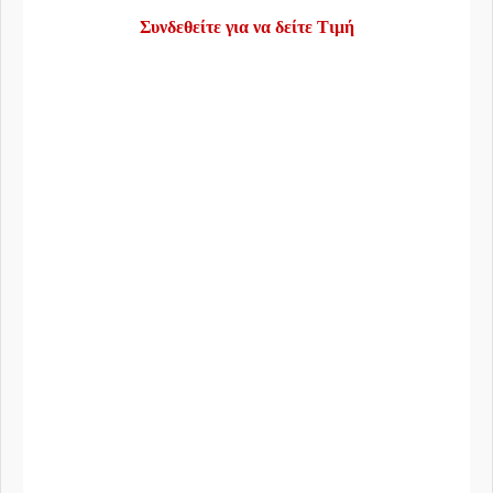
Συνδεθείτε για να δείτε Τιμή
Τηλέφωνο:
22960 29200
Email:
info@mega-sound.gr
Διεύθυνση:
2o χλμ Λεωφ.Μεγάρων - Αλεποχωρίου
TK:
191 00
Πόλη:
Μέγαρα, Αττικής
ΓΕ.ΜΗ:
130199609000
Χρήσιμες Πληροφορίες