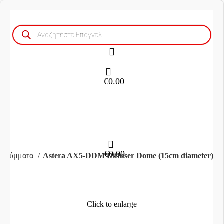
Products
search
€
0.00
0
€
0.00
Καλύμματα
Astera AX5-DDM Diffuser Dome (15cm diameter)
Click to enlarge