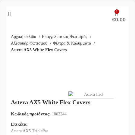
0
€
0.00
Αρχική σελίδα
Επαγγελματκός Φωτισμός
Αξεσουάρ Φωτισμού
Φίλτρα & Καλύμματα
Astera AX5 White Flex Covers
Click
to
enlarg
Astera AX5 White Flex Covers
Κωδικός προϊόντος:
1002244
Ετικέτα:
Astera AX5 TriplePar