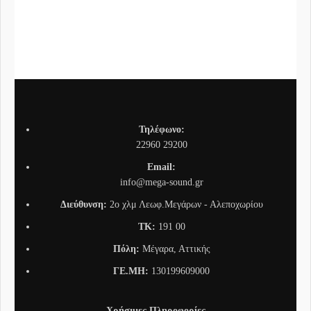
Συνδ
Τηλέφωνο:
22960 29200
Email:
info@mega-sound.gr
Διεύθυνση:
2o χλμ Λεωφ.Μεγάρων - Αλεποχωρίου
TK:
191 00
Πόλη:
Μέγαρα, Αττικής
ΓΕ.ΜΗ:
130199609000
Χρήσιμες Πληροφορίες