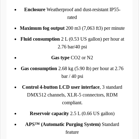
Enclosure
Weatherproof and dust-resistant IP55-
rated
Maximum fog output
200 m3 (7,063 ft3) per minute
Fluid consumption
2 L (0.53 US gallon) per hour at
2.76 bar/40 psi
Gas type
CO2 or N2
Gas consumption
2.68 kg (5.90 lb) per hour at 2.76
bar / 40 psi
Control 4-button LCD user interface
, 3 standard
DMX512 channels, XLR-5 connectors, RDM
compliant.
Reservoir capacity
2.5 L (0.66 US gallon)
APS™ (Automatic Purging System)
Standard
feature