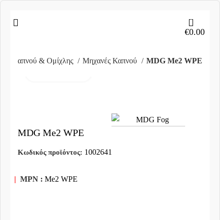
0
€
0.00
νές Καπνού & Ομίχλης
Μηχανές Καπνού
MDG Me2 WPE
Click to enlarge
MDG Me2 WPE
1002641
Κωδικός προϊόντος:
|
MPN :
Me2 WPE