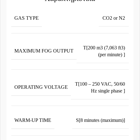
GAS TYPE
CO2 or N2
T[200 m3 (7,063 ft3)
MAXIMUM FOG OUTPUT
(per minute) ]
T[100 – 250 VAC, 50/60
OPERATING VOLTAGE
Hz single phase ]
WARM-UP TIME
S[8 minutes (maximum)]