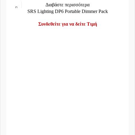
Διαβάστε περισσότερα
SRS Lighting DP6 Portable Dimmer Pack
Συνδεθείτε για να δείτε Τιμή
Τηλέφωνο:
22960 29200
Email:
info@mega-sound.gr
Διεύθυνση:
2o χλμ Λεωφ.Μεγάρων - Αλεποχωρίου
TK:
191 00
Πόλη:
Μέγαρα, Αττικής