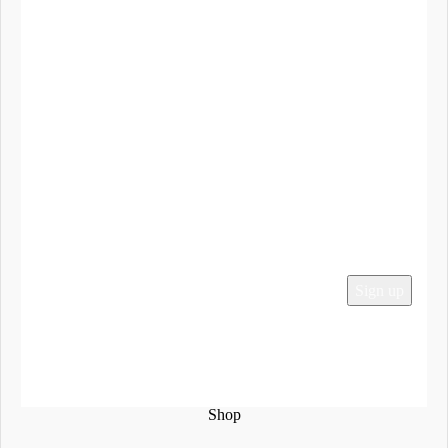
Λογαριασμός
Τα Αγαπημένα μου
To Καλάθι μου
Ο Λογαριασμός μου
Παραγγελίες
Εγγραφείτε στο Newsletter μας
Social Media
2024 Mega-Sound.gr
Shop