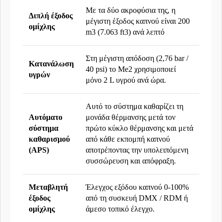
Με τα δύο ακροφύσια της, η
Διπλή έξοδος
μέγιστη έξοδος καπνού είναι 200
ομίχλης
m3
(7.063
ft3
) ανά λεπτό
Στη μέγιστη απόδοση (2,76 bar /
Κατανάλωση
40 psi) το
Me2
χρησιμοποιεί
υγρών
μόνο 2 L υγρού ανά ώρα.
Αυτό το σύστημα καθαρίζει τη
Αυτόματο
μονάδα θέρμανσης μετά τον
σύστημα
πρώτο κύκλο θέρμανσης και μετά
καθαρισμού
από κάθε εκπομπή καπνού
(APS)
αποτρέποντας την υπολειπόμενη
συσσώρευση και απόφραξη.
Μεταβλητή
Έλεγχος εξόδου
καπνού
0-100%
έξοδος
από τη συσκευή DMX / RDM ή
ομίχλης
άμεσο τοπικό έλεγχο.