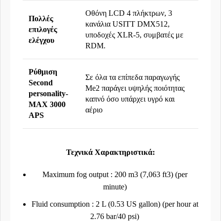
Οθόνη LCD 4 πλήκτρων, 3
Πολλές
κανάλια USITT DMX512,
επιλογές
υποδοχές XLR-5, συμβατές με
ελέγχου
RDM.
Ρύθμιση
Σε όλα τα επίπεδα παραγωγής
Second
Me2 παράγει υψηλής ποιότητας
personality-
καπνό
όσο υπάρχει υγρό και
MAX 3000
αέριο
APS
Τεχνικά Χαρακτηριστικά:
Maximum fog output : 200 m3 (7,063 ft3) (per
minute)
Fluid consumption : 2 L (0.53 US gallon) (per hour at
2.76 bar/40 psi)