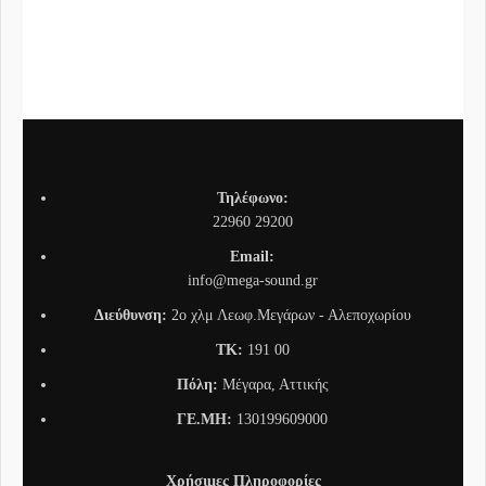
Συνδ
Τηλέφωνο:
22960 29200
Email:
info@mega-sound.gr
Διεύθυνση:
2o χλμ Λεωφ.Μεγάρων - Αλεποχωρίου
TK:
191 00
Πόλη:
Μέγαρα, Αττικής
ΓΕ.ΜΗ:
130199609000
Χρήσιμες Πληροφορίες