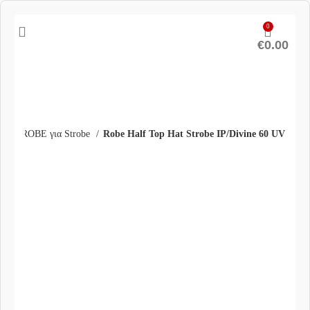
0
€
0.00
ουάρ ROBE για Strobe
Robe Half Top Hat Strobe IP/Divine 60 UV