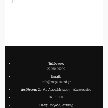
SRS
Συνδ
Τηλέφωνο:
22960 29200
Email:
info@mega-sound.gr
Διεύθυνση:
2o χλμ Λεωφ.Μεγάρων - Αλεποχωρίου
TK:
191 00
Πόλη:
Μέγαρα, Αττικής