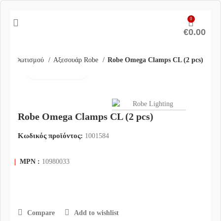
0
€
0.00
ουάρ Φωτισμού
Αξεσουάρ Robe
Robe Omega Clamps CL (2 pcs)
Click to enlarge
Robe Omega Clamps CL (2 pcs)
Κωδικός προϊόντος:
1001584
|
MPN :
10980033
Compare
Add to wishlist