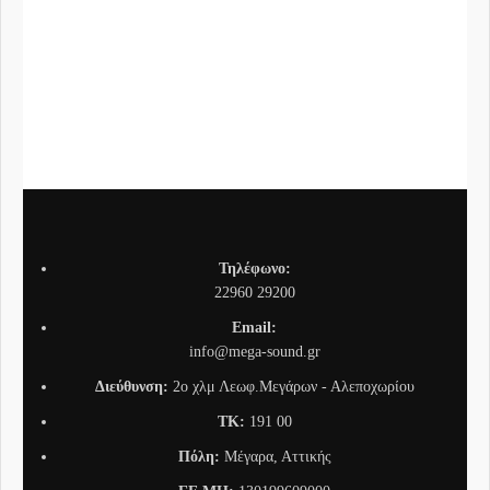
SRS
Συνδ
Τηλέφωνο:
22960 29200
Email:
info@mega-sound.gr
Διεύθυνση:
2o χλμ Λεωφ.Μεγάρων - Αλεποχωρίου
TK:
191 00
Πόλη:
Μέγαρα, Αττικής