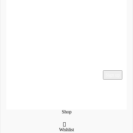
Λογαριασμός
Τα Αγαπημένα μου
To Καλάθι μου
Ο Λογαριασμός μου
Παραγγελίες
Εγγραφείτε στο Newsletter μας
Social Media
2024 Mega-Sound.gr
Shop
Wishlist