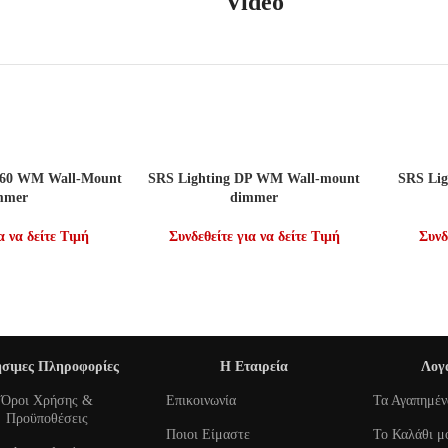
Video
ΣΌΤΕΡΑ
ΔΙΑΒΆΣΤΕ ΠΕΡΙΣΣΌΤΕΡΑ
ΔΙΑΒΆΣΤ
P60 WM Wall-Mount
SRS Lighting DP WM Wall-mount
SRS Lig
mmer
dimmer
α να δείτε Τιμή
Συνδεθείτε για να δείτε Τιμή
Συνδ
σιμες Πληροφορίες
Η Εταιρεία
Λογ
Όροι Χρήσης &
Επικοινωνία
Τα Αγαπημέν
Προϋποθέσεις
Ποιοι Είμαστε
To Καλάθι μ