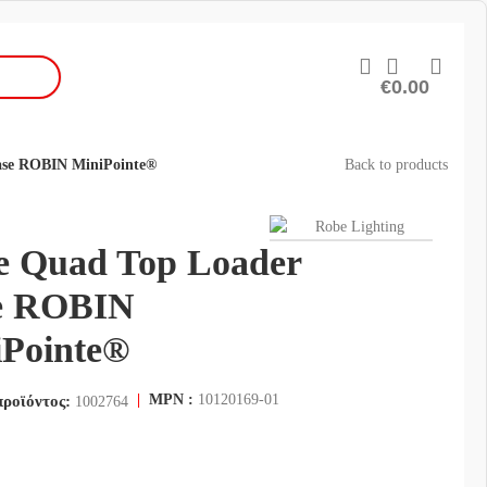
€
0.00
ase ROBIN MiniPointe®
Back to products
e Quad Top Loader
e ROBIN
iPointe®
|
MPN :
10120169-01
προϊόντος:
1002764