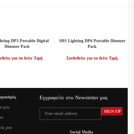
Ε ΠΕΡΙΣΣΌΤΕΡΑ
ΔΙΑΒΆΣΤΕ ΠΕΡΙΣΣΌΤΕΡΑ
hting DP3 Portable Digital
SRS Lighting DP6 Portable Dimmer
Dimmer Pack
Pack
εθείτε για να δείτε Τιμή
Συνδεθείτε για να δείτε Τιμή
Εγγραφείτε στο Newsletter μας
αριασμός
α μου
ου
ός μου
Social Media