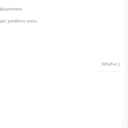
αβροχοποίηση.
ρές χαλύβδινες γωνίες.
S[ParFect ]