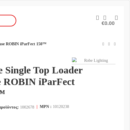
€
0.00
Case ROBIN iParFect 150™
 Single Top Loader
e ROBIN iParFect
™
|
MPN :
10120238
προϊόντος:
1002678