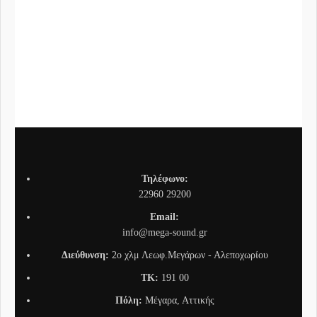
SRS
Συνδ
Τηλέφωνο:
22960 29200
Email:
info@mega-sound.gr
Διεύθυνση:
2o χλμ Λεωφ.Μεγάρων - Αλεποχωρίου
TK:
191 00
Πόλη:
Μέγαρα, Αττικής