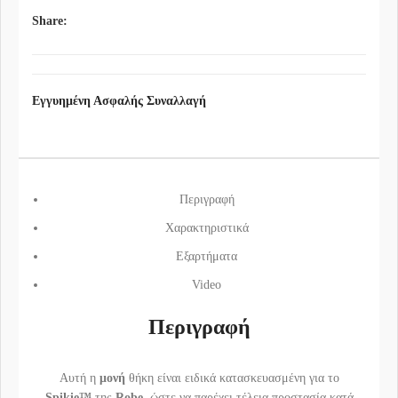
Share:
Εγγυημένη Ασφαλής Συναλλαγή
Περιγραφή
Χαρακτηριστικά
Εξαρτήματα
Video
Περιγραφή
Αυτή η
μονή
θήκη είναι ειδικά κατασκευασμένη για τo
Spikie™
της
Robe
, ώστε να παρέχει τέλεια προστασία κατά