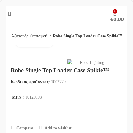
0
€
0.00
σμός
Αξεσουάρ Φωτισμού
Robe Single Top Loader Case Spikie™
Click to enlarge
Robe Single Top Loader Case Spikie™
Κωδικός προϊόντος:
1002779
|
MPN :
10120193
Compare
Add to wishlist