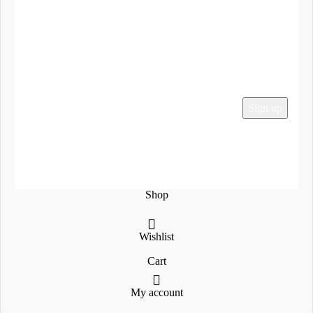
Ο Λογαριασμός μου
Παραγγελίες
Εγγραφείτε στο Newsletter μας
Social Media
2024 Mega-Sound.gr
Shop
Wishlist
Cart
My account