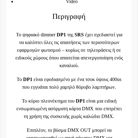
Video
Περιγραφή
Το ψηφιακό dimmer
DP1
της
SRS
έχει σχεδιαστεί για
να καλύπτει όλες τις απαιτήσεις των περισσότερων
εφαρμογών φωτισμού – κυρίως σε τηλεοράσεις ή σε
ειδικούς χώρους όπου απαιτείται απενεργοποίηση ενός
καναλιού.
Το
DP1
είναι εφοδιασμένο με ένα τσοκ ύψους 400us
που εγγυάται πολύ χαμηλό θόρυβο λαμπτήρων.
Το κύριο πλεονέκτημα του
DP1
είναι μια ειδική
ενσωματωμένη ασύρματη κάρτα DMX που επιτρέπει
τη χρήση της συσκευής χωρίς καλώδιο DMX.
Επιπλέον, το βύσμα DMX OUT μπορεί να
χρησιμοποιηθεί ως πηγή σήματος DMX για