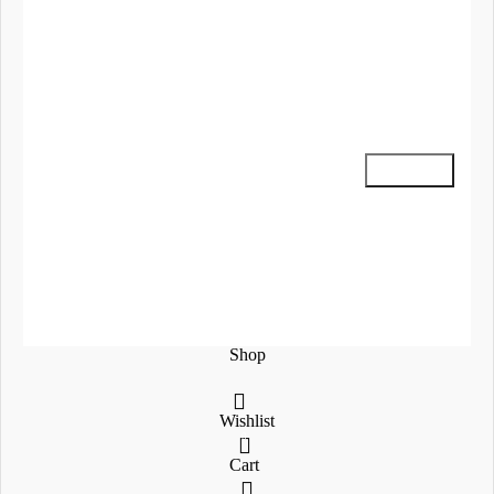
Ο Λογαριασμός μου
Παραγγελίες
Εγγραφείτε στο Newsletter μας
Social Media
2024 Mega-Sound.gr
Shop
Wishlist
0
Cart