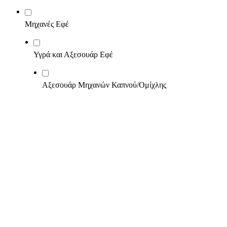
Μηχανές Εφέ
Υγρά και Αξεσουάρ Εφέ
Αξεσουάρ Μηχανών Καπνού/Ομίχλης
Τηλέφωνο:
22960 29200