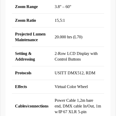
Zoom Range
3.8° – 60°
Zoom Ratio
15,5:1
Projected Lumen
20.000 hrs (L70)
Maintenance
Setting &
2-Row LCD Display with
Addressing
Control Buttons
Protocols
USITT DMX512, RDM
Effects
Virtual Color Wheel
Power Cable 1,2m bare
Cables/connections
end, DMX cable In/Out, 1m
w/IP 67 XLR 5-pin