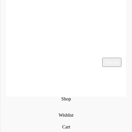
Τα Αγαπημένα μου
To Καλάθι μου
Ο Λογαριασμός μου
Παραγγελίες
Εγγραφείτε στο Newsletter μας
Social Media
2024 Mega-Sound.gr
Shop
Wishlist
Cart