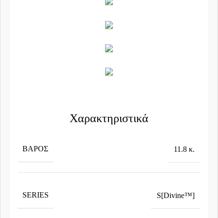
Χαρακτηριστικά
ΒΆΡΟΣ
11.8 κ.
SERIES
S[Divine™]