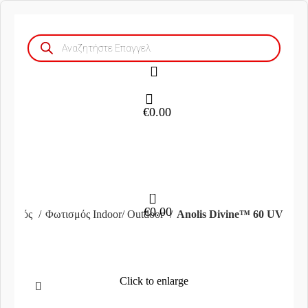
Products
search
€
0.00
0
€
0.00
ωτισμός
Φωτισμός Indoor/ Outdoor
Anolis Divine™ 60 UV
Click to enlarge