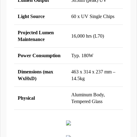
Lumen Output
365nm (peak) UV
Light Source
60 x UV Single Chips
Projected Lumen
16,000 hrs (L70)
Maintenance
Po
wer Consumption
Typ. 180W
Dimensions (max
463 x 314 x 237 mm –
WxHxD)
14.5kg
Aluminum Body,
Physical
Tempered Glass