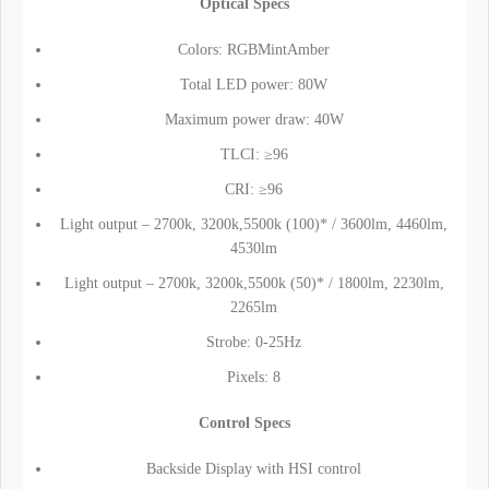
Optical Specs
Colors: RGBMintAmber
Total LED power: 80W
Maximum power draw: 40W
TLCI: ≥96
CRI: ≥96
Light output – 2700k, 3200k,5500k (100)* / 3600lm, 4460lm,
4530lm
Light output – 2700k, 3200k,5500k (50)* / 1800lm, 2230lm,
2265lm
Strobe: 0-25Hz
Pixels: 8
Control Specs
Backside Display with HSI control