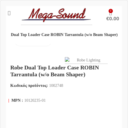
0
€
0.00
Robe Dual Top Loader Case ROBIN Tarrantula (w/o Beam Shaper)
Click to enlarge
Robe Dual Top Loader Case ROBIN
Tarrantula (w/o Beam Shaper)
Κωδικός προϊόντος:
1002748
|
MPN :
10120235-01