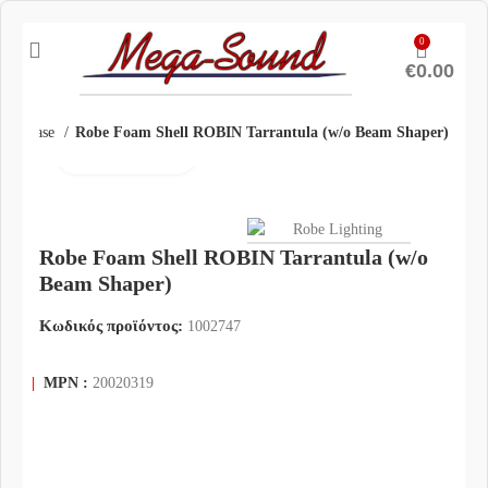
0
€
0.00
ight Case
Robe Foam Shell ROBIN Tarrantula (w/o Beam Shaper)
Click to enlarge
Robe Foam Shell ROBIN Tarrantula (w/o
Beam Shaper)
Κωδικός προϊόντος:
1002747
|
MPN :
20020319