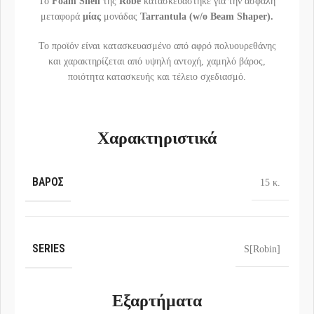
Το
Foam Shell
της
Robe
κατασκευάστηκε για την ασφαλή
μεταφορά
μίας
μονάδας
Tarrantula (w/o Beam Shaper).
Το προϊόν είναι κατασκευασμένο από αφρό πολυουρεθάνης
και χαρακτηρίζεται από υψηλή αντοχή, χαμηλό βάρος,
ποιότητα κατασκευής και τέλειο σχεδιασμό.
Χαρακτηριστικά
ΒΆΡΟΣ
15 κ.
SERIES
S[Robin]
Εξαρτήματα