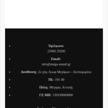
Συνδ
Τηλέφωνο:
22960 29200
Email:
info@mega-sound.gr
Διεύθυνση:
2o χλμ Λεωφ.Μεγάρων - Αλεποχωρίου
TK:
191 00
Πόλη:
Μέγαρα, Αττικής
ΓΕ.ΜΗ:
130199609000