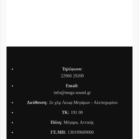
SRS
Συνδ
Τηλέφωνο:
22960 29200
Email:
info@mega-sound.gr
Διεύθυνση:
2o χλμ Λεωφ.Μεγάρων - Αλεποχωρίου
TK:
191 00
Πόλη:
Μέγαρα, Αττικής
ΓΕ.ΜΗ:
130199609000