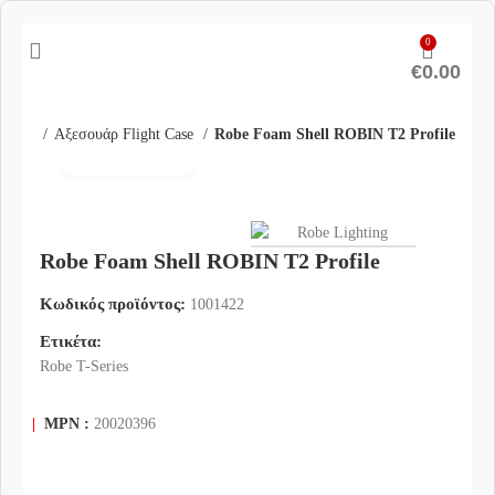
0
€
0.00
ταφορά
Αξεσουάρ Flight Case
Robe Foam Shell ROBIN T2 Profile
Click to enlarge
Robe Foam Shell ROBIN T2 Profile
Κωδικός προϊόντος:
1001422
Ετικέτα:
Robe T-Series
|
MPN :
20020396