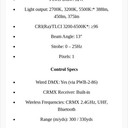
Light output: 2700K, 3200K, 5500K:* 388lm,
450lm, 375lm
CRI(Ra)/TLCI 3200-6500K*: ≥96
Beam Angle: 13°
Strobe: 0 – 25Hz
Pixels: 1
Control Specs
Wired DMX: Yes (via PWB-2-86)
CRMX Receiver: Built-in
Wireless Frequencies: CRMX 2.4GHz, UHF,
Bluetooth
Range (m/yds): 300 / 330yds