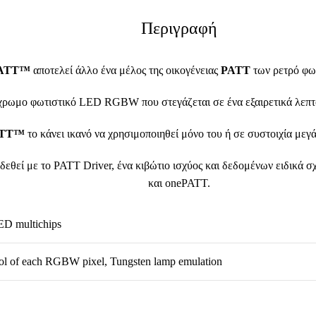
Περιγραφή
PATT™
αποτελεί άλλο ένα μέλος της οικογένειας
PATT
των ρετρό φω
ύχρωμο φωτιστικό LED RGBW που στεγάζεται σε ένα εξαιρετικά λεπτό
ATT™
το κάνει ικανό να χρησιμοποιηθεί μόνο του ή σε συστοιχία με
εθεί με το PATT Driver, ένα κιβώτιο ισχύος και δεδομένων ειδικά σ
και onePATT.
 multichips
rol of each RGBW pixel, Tungsten lamp emulation