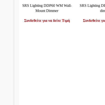
ΔΙΑΒΆΣΤΕ ΠΕΡΙΣΣΌΤΕΡΑ
ΔΙΑΒΆΣΤΕ ΠΕΡΙΣ
SRS Lighting DDP60 WM Wall-
SRS Lighting D
Mount Dimmer
di
Συνδεθείτε για να δείτε Τιμή
Συνδεθείτε γι
Χρήσ
Τηλέφωνο:
22960 29200
Κώδικα
Email:
Τρόπο
info@mega-sound.gr
Τρόποι
Διεύθυνση:
2o χλμ Λεωφ.Μεγάρων -
Αλεποχωρίου
Πολιτι
TK:
191 00