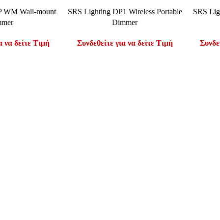
ΣΌΤΕΡΑ
ΔΙΑΒΆΣΤΕ ΠΕΡΙΣΣΌΤΕΡΑ
ΔΙΑΒΆΣΤ
P WM Wall-mount
SRS Lighting DP1 Wireless Portable
SRS Ligh
mmer
Dimmer
α να δείτε Τιμή
Συνδεθείτε για να δείτε Τιμή
Συνδε
ιμες Πληροφορίες
Η Εταιρεία
Λογ
Όροι Χρήσης &
Επικοινωνία
Τα Αγαπημέν
Προϋποθέσεις
Ποιοι Είμαστε
To Καλάθι μ
ς Δεοντολογίας
Blog
Ο Λογαριασμ
ι Πληρωμής
Αντιπροσωπείες
Παραγγελίες
 Αποστολής
κή Επιστροφών