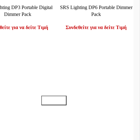
Ε ΠΕΡΙΣΣΌΤΕΡΑ
ΔΙΑΒΆΣΤΕ ΠΕΡΙΣΣΌΤΕΡΑ
ting DP3 Portable Digital
SRS Lighting DP6 Portable Dimmer
Dimmer Pack
Pack
θείτε για να δείτε Τιμή
Συνδεθείτε για να δείτε Τιμή
Εγγραφείτε στο Newsletter μας
αριασμός
α μου
ου
ός μου
Social Media