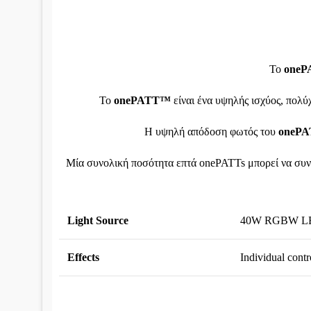
Το
one
Το
onePATT™
είναι ένα υψηλής ισχύος, πολ
Η υψηλή απόδοση φωτός του
oneP
Μία συνολική ποσότητα επτά onePATTs μπορεί να συνδ
Light Source
40W RGBW LED
Effects
Individual cont