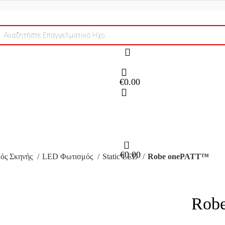
ts
€
0.00
0
€
0.00
ός Σκηνής
LED Φωτισμός
Static LED
Robe onePATT™
Rob