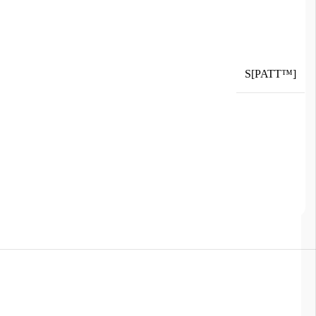
S[PATT™]