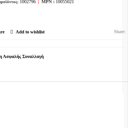
1002796
|
MPN :
10055021
προϊόντος:
Share:
re
Add to wishlist
η Ασφαλής Συναλλαγή