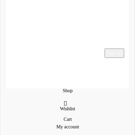
To Καλάθι μου
Ο Λογαριασμός μου
Παραγγελίες
Εγγραφείτε στο Newsletter μας
Social Media
2024 Mega-Sound.gr
Shop
Wishlist
Cart
My account