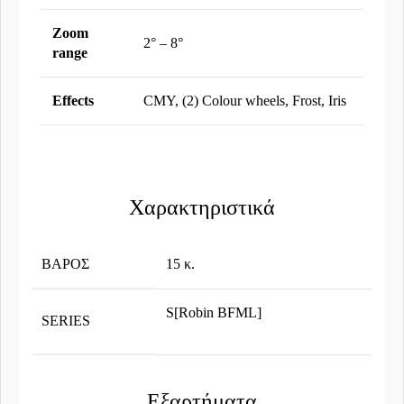
Zoom
2° – 8°
range
Effects
CMY, (2) Colour wheels, Frost, Iris
Χαρακτηριστικά
ΒΆΡΟΣ
15 κ.
S[Robin BFML]
SERIES
Εξαρτήματα