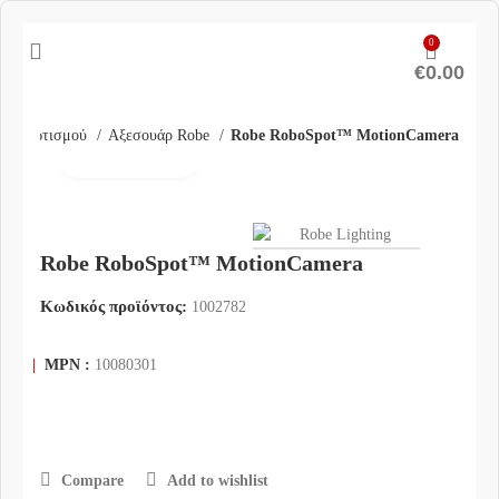
0
€
0.00
υάρ Φωτισμού
Αξεσουάρ Robe
Robe RoboSpot™ MotionCamera
Click to enlarge
Robe RoboSpot™ MotionCamera
Κωδικός προϊόντος:
1002782
|
MPN :
10080301
Compare
Add to wishlist