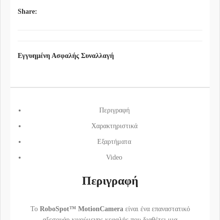
Share:
Εγγυημένη Ασφαλής Συναλλαγή
Περιγραφή
Χαρακτηριστικά
Εξαρτήματα
Video
Περιγραφή
Το
RoboSpot™ MotionCamera
είναι ένα επαναστατικό
αξεσουάρ κινούμενης κεφαλής που διαθέτει μια